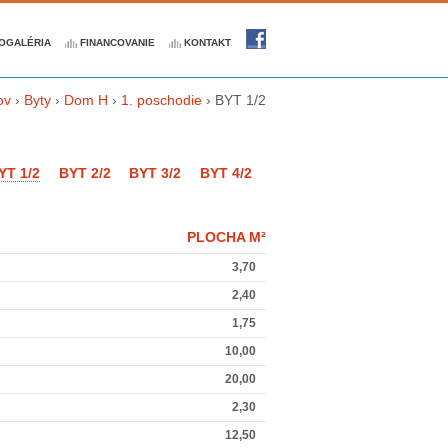
OGALÉRIA
FINANCOVANIE
KONTAKT
ov
›
Byty
›
Dom H
›
1. poschodie
›
BYT 1/2
CHÁDZATE
YT 1/2
BYT 2/2
BYT 3/2
BYT 4/2
PLOCHA M²
3,70
2,40
1,75
10,00
20,00
2,30
12,50