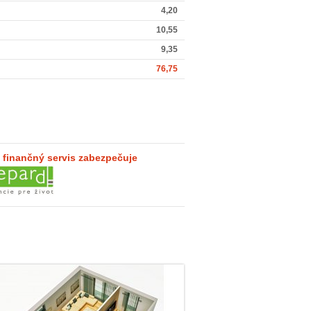
4,20
10,55
9,35
76,75
 finančný servis zabezpečuje