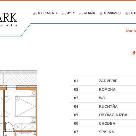
Jump to navigation
O PROJEKTE
BYTY
CENNÍK
ŠTANDARD
FOT
Dom
NA
SA
B
TU
01
ZÁDVERIE
02
KOMORA
03
WC
04
KUCHYŇA
05
OBÝVACIA IZBA
06
CHODBA
07
SPÁLŇA